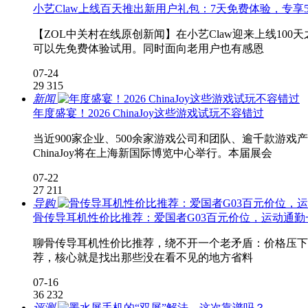
小艺Claw上线百天推出新用户礼包：7天免费体验，专享50
【ZOL中关村在线原创新闻】在小艺Claw迎来上线10
可以先免费体验试用。同时面向老用户也有感恩
07-24
29
315
新闻
年度盛宴！2026 ChinaJoy这些游戏试玩不容错过
当近900家企业、500余家游戏公司和团队、逾千款游戏产品
ChinaJoy将在上海新国际博览中心举行。本届展会
07-22
27
211
导购
骨传导耳机性价比推荐：爱国者G03百元价位，运动通勤
聊骨传导耳机性价比推荐，绕不开一个老矛盾：价格压下
荐，核心就是找出那些没在看不见的地方省料
07-16
36
232
评测