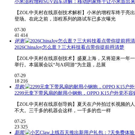
小米澎程增程SUV四车详解：移动的家终于让小米造出
【ZOL中关村在线原创技术解析】小米的增程车终于亮出底牌
登场。在此之前，澎程系列的路试车已多次曝光
07-30
41
414
评测
2026ChinaJoy怎么逛？三大科技看点带你提前捋清楚
【ZOL中关村在线原创技术】盛夏上海，又将迎来一年一度的
举行。本届展会以“与AI同游”为主题，总展
07-29
18
216
导购
2299元拿下带风扇的耐用小钢炮，OPPO K15户外党不容
【ZOL中关村在线原创导购】夏天在户外拍过长视频的
不大。三千多的机器会这样，一千多的也一样
07-25
23
325
新闻