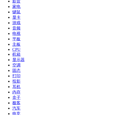
影音
家电
键鼠
显卡
游戏
音频
电视
平板
主板
CPU
机箱
显示器
空调
固态
打印
投影
耳机
内存
盒子
极客
汽车
电竞