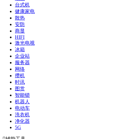
台式机
健康家电
散热
安防
商显
HIFI
激光电视
冰箱
企业站
服务器
网络
攒机
时讯
图赏
智能锁
机器人
电动车
洗衣机
净化器
5G

辅助工具