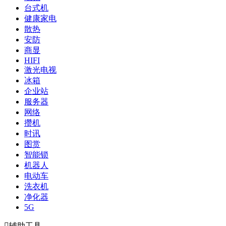
台式机
健康家电
散热
安防
商显
HIFI
激光电视
冰箱
企业站
服务器
网络
攒机
时讯
图赏
智能锁
机器人
电动车
洗衣机
净化器
5G

辅助工具