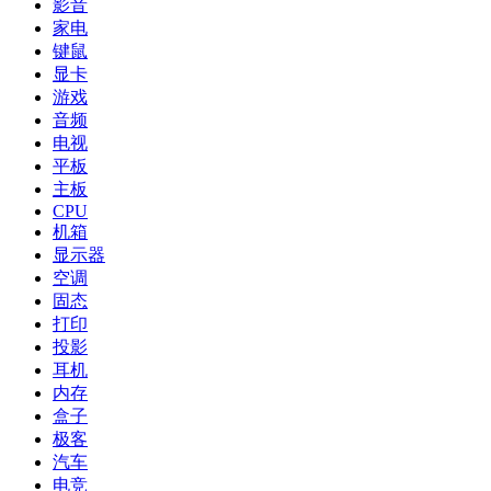
影音
家电
键鼠
显卡
游戏
音频
电视
平板
主板
CPU
机箱
显示器
空调
固态
打印
投影
耳机
内存
盒子
极客
汽车
电竞