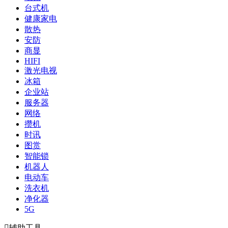
台式机
健康家电
散热
安防
商显
HIFI
激光电视
冰箱
企业站
服务器
网络
攒机
时讯
图赏
智能锁
机器人
电动车
洗衣机
净化器
5G

辅助工具