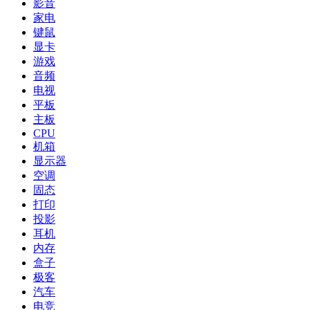
影音
家电
键鼠
显卡
游戏
音频
电视
平板
主板
CPU
机箱
显示器
空调
固态
打印
投影
耳机
内存
盒子
极客
汽车
电竞