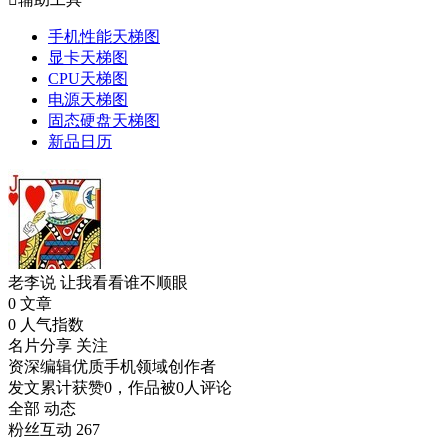
手机性能天梯图
显卡天梯图
CPU天梯图
电源天梯图
固态硬盘天梯图
新品日历
老李说
让我看看谁不顺眼
0
文章
0
人气指数
名片分享
关注
资深编辑
优质手机领域创作者
发文累计获赞0，作品被0人评论
全部
动态
粉丝互动
267