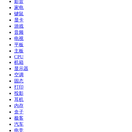
影音
家电
键鼠
显卡
游戏
音频
电视
平板
主板
CPU
机箱
显示器
空调
固态
打印
投影
耳机
内存
盒子
极客
汽车
电竞