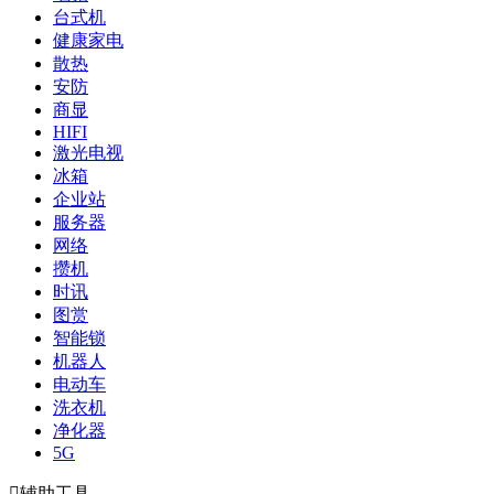
台式机
健康家电
散热
安防
商显
HIFI
激光电视
冰箱
企业站
服务器
网络
攒机
时讯
图赏
智能锁
机器人
电动车
洗衣机
净化器
5G

辅助工具